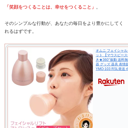
「笑顔をつくることは、幸せをつくること」
。
そのシンプルな行動が、あなたの毎日をより豊かにしてく
れるはずです。
オムニ フェイシャ
ット 【マウスピー
き★360°振動 送料
器 グッズ 器具 表情
YMO-103 RSL発送 rlt