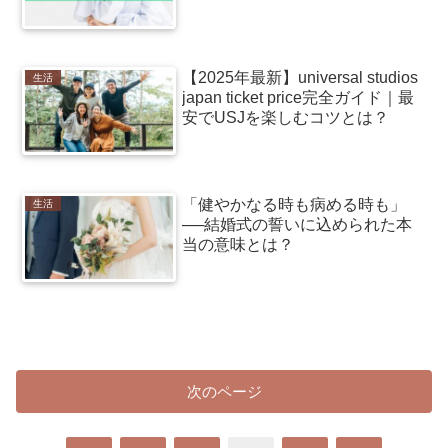
【2025年最新】universal studios
生活
japan ticket price完全ガイド｜最
安でUSJを楽しむコツとは？
「健やかなる時も病める時も」
生活
──結婚式の誓いに込められた本
当の意味とは？
次のページ