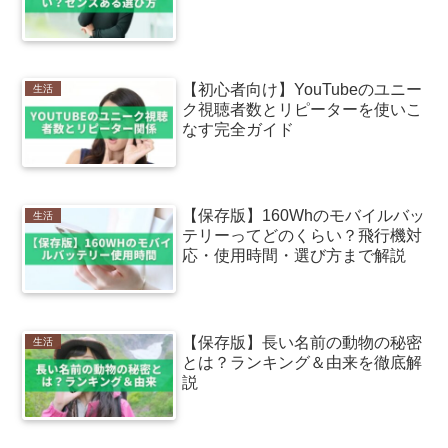
【初心者向け】YouTubeのユニー
生活
ク視聴者数とリピーターを使いこ
なす完全ガイド
【保存版】160Whのモバイルバッ
生活
テリーってどのくらい？飛行機対
応・使用時間・選び方まで解説
【保存版】長い名前の動物の秘密
生活
とは？ランキング＆由来を徹底解
説