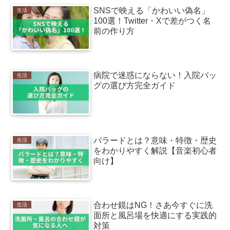
SNSで映える「かわいい偽名」
生活
100選！Twitter・Xで差がつく名
前の作り方
病院で迷惑にならない！入院バッ
生活
グの選び方完全ガイド
バラードとは？意味・特徴・歴史
生活
をわかりやすく解説【音楽初心者
向け】
合わせ鏡はNG！さあ今すぐに洗
生活
面所と風呂場を快適にする実践的
対策