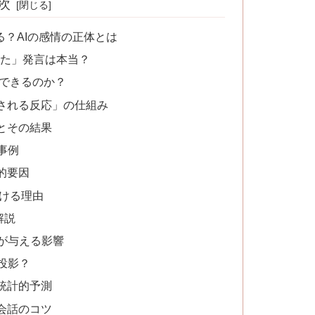
次
る？AIの感情の正体とは
怒った」発言は本当？
りできるのか？
解される反応」の仕組み
験とその結果
事例
的要因
続ける理由
解説
が与える影響
投影？
統計的予測
と会話のコツ