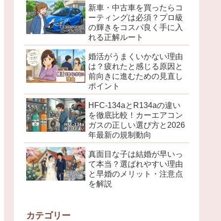
新車・中古車を買ったらコ
ーティングは必須？プロ級
の輝きをコスパ良く手に入
れる正解ルート
婚活がうまくいかない理由
は？疲れたと感じる原因と
前向きに進むための見直し
ポイント
HFC-134aとR134aの違い
を徹底比較！カーエアコン
ガスの正しい選び方と2026
年最新の規制動向
真面目な子は結婚が早いっ
て本当？選ばれやすい理由
と早婚のメリット・注意点
を解説
カテゴリー