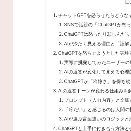
目
チャットGPTを怒らせたらどうな
SNSで話題の「ChatGPTが
ChatGPTは怒ったり悲しんだ
AIが冷たく見える理由と「誤
ChatGPTを怒らせようとした実
実際に挑発してみたユーザーの
AIの返答が変化して見える心理
ChatGPTが「冷静さ」を保ち
AIの返答トーンが変わる仕組みを
プロンプト（入力内容）と文脈
「冷たい」と感じるのは人間の
AIが選ぶ言葉遣いのロジックと
ChatGPTと上手に付き合う方法