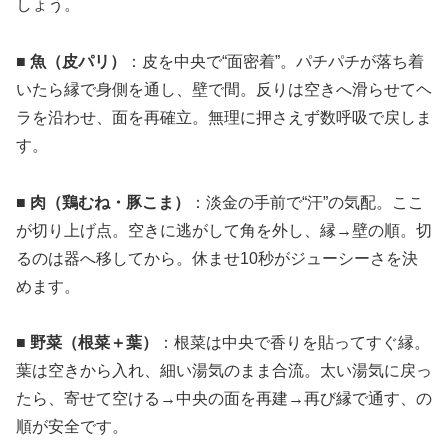
しょう。
■ 魚（皮パリ）
：皮を中央で“面密着”。パチパチが落ち着
いたら縁で身側を通し、壁で間。反りは空きへ滑らせてヘ
ラを沿わせ、面を再確立。無理に押さえず数呼吸で戻しま
す。
■ 肉（鶏むね・豚こま）
：淡金の手前で“汗”の気配。ここ
が切り上げ点。空きに逃がして角を外し、縁→壁の順。切
るのは器へ移してから。休ませ10秒がジューシーさを決
めます。
■ 野菜（根菜＋葉）
：根菜は中央で香りを貼ってすぐ縁。
葉は空きから入れ、細い湯気のまま合流。太い湯気に戻っ
たら、寄せて空ける→中央の面を再建→再び縁で通す、の
順が安全です。