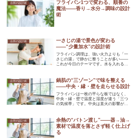
れて通りが鈍る。鍵は“角度”と“隙間幅”。
フライパン1つで変わる、順番の
台所の設計術
湯気・音・油という三...
魔法——香り→水分→調味の設計
術
一さじの湯で景色が変わる
台所の設計術
——“少量加水”の設計術
フライパン調理は、強い火力よりも「一
さじの湯」で静かに整うことが多い——
これが今日のテーマです。水を入れると
味が薄まる、と心配されることがありま
すが、実際には逆効果になる場面が少な
くありません。ほんの少量の加水は、表
鍋肌の“三ゾーン”で味を整える
台所の設計術
面温度をやさしく下げ、湯...
——中央・縁・壁を走らせる設計
フライパンは一枚の平らな板ではなく、
中央・縁・壁で温度と湿度が違う「三つ
の気候帯」です。中央は直火の影響が強
くて立ち上がりが速い、縁は余熱がたま
りやすく安定する、壁（立ち上がり部
分）は温度が落ち着きやすく逃がしに向
余熱の“バトン渡し”——器→油→
台所の設計術
く。レシピや秒数ではなく、...
素材で温度を落とさず軽く仕上げ
る