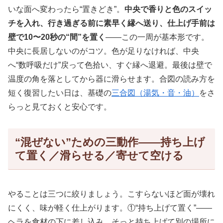
いな面へ変わったら“置きどき”。
中央で香りと色のスイッ
チを入れ、行き過ぎる前に素早く縁へ送り、仕上げ手前は
壁で10〜20秒の“間”を置く
——この一周が基本形です。
中央に長居しないのがコツ。色が足りなければ、中央
へ“数呼吸だけ”戻って色拾い、すぐ縁へ退避。最後は壁で
温度の角を落としてから器に滑らせます。合図の読み方を
短く復習したい日は、基礎の
三合図（湯気・音・油）
をさ
らっと見ておくと安心です。
“混ぜない”ための三動作——持ち上げ
て置く／滑らせる／寄せて空ける
やることは三つに絞りましょう。こすらないほど面が壊れ
にくく、味が軽く仕上がります。①“持ち上げて置く”——
ヘラを食材の下に差し込み、そっと持ち上げて別の場所に