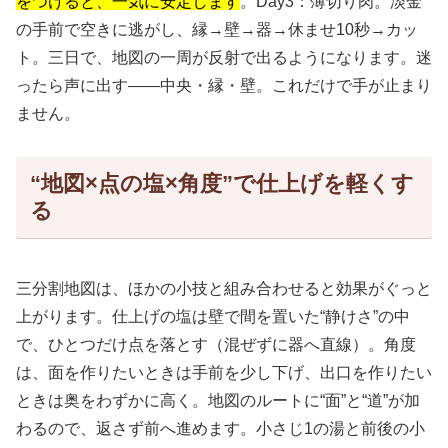
をつけると、一気に安定します
。Day3：薄切り肉。淡金
の手前で空きに逃がし、縁→壁→器→休ませ10秒→カッ
ト。三日で、地図の一周が反射で出るようになります。迷
ったら声に出す——中央・縁・壁。これだけで手が止まり
ません。
“地図×点の塩×角度”で仕上げを軽くす
る
三分割地図は、ほかの小技と組み合わせると効果がぐっと
上がります。仕上げの塩は壁で間を置いた“静けさ”の中
で、ひとつだけ点を落とす（混ぜずに器へ直線）。角度
は、面を作りたいときは手前を少し下げ、出口を作りたい
ときは奥をわずかに高く。地図のルートに“面”と“道”が加
わるので、返さず前へ進めます。小さじ1の湯と前後の小