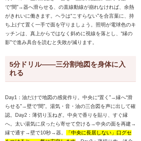
で“間”→器へ滑らせる、の直線動線が崩れなければ、余熱
がきれいに働きます。ヘラは“こすらない”を合言葉に、持
ち上げて置く一手で面を守りましょう。照明が電球色のキ
ッチンは、真上からではなく斜めに視線を落とし、“縁の
影”で進み具合を読むと失敗が減ります。
5分ドリル——三分割地図を身体に入
れる
Day1：油だけで地図の感覚作り。中央に“置く”→縁へ“滑
らせる”→壁で“間”。湯気・音・油の三合図を声に出して確
認。Day2：薄切り玉ねぎ。中央で香りを貼り、すぐ縁
へ。太い湯気に戻ったら寄せて空ける→中央の面を再建→
縁で通す→壁で10秒→器。
「中央に長居しない」口グセ