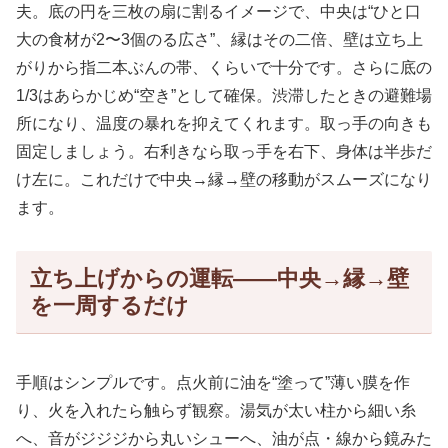
夫。底の円を三枚の扇に割るイメージで、中央は“ひと口
大の食材が2〜3個のる広さ”、縁はその二倍、壁は立ち上
がりから指二本ぶんの帯、くらいで十分です。さらに底の
1/3はあらかじめ“空き”として確保。渋滞したときの避難場
所になり、温度の暴れを抑えてくれます。取っ手の向きも
固定しましょう。右利きなら取っ手を右下、身体は半歩だ
け左に。これだけで中央→縁→壁の移動がスムーズになり
ます。
立ち上げからの運転——中央→縁→壁
を一周するだけ
手順はシンプルです。点火前に油を“塗って”薄い膜を作
り、火を入れたら触らず観察。湯気が太い柱から細い糸
へ、音がジジジから丸いシューへ、油が点・線から鏡みた