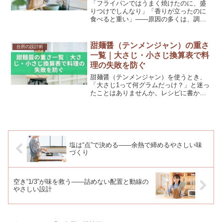
「フライパンではうまく焼けたのに、盛
りつけでしんなり」「香りが立ったのに
食べると重い」——原因の多くは、調理
の途中で温度が途切れること。今日のテ
ーマは、温度を“渡し続ける”ための小さな
段取りです。合図はいつも「湯気・音・
甜麺醤（テンメンジャン）の重さ
台所の設計術
油」。器を先に温め、...
一覧｜大さじ・小さじ換算表で料
理の失敗を防ぐ
甜麺醤（テンメンジャン）を使うとき、
「大さじ1って何グラムだっけ？」と迷っ
たことはありませんか。レシピに書かれ
ている分量を正確に計るには、甜麺醤の
比重（密度）を知っておくことが大切で
す。甜麺醤の密度は約1.2g/ccなので、大
さじ1は約18...
塩は“点”で決める——余熱で締めるやさしい味
づくり
空き“1/3”が味を救う——詰めない配置と動線の
やさしい設計