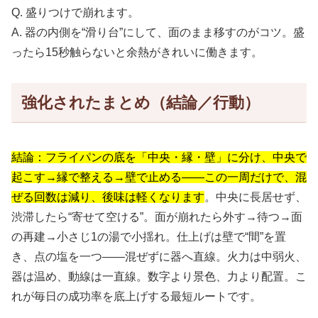
Q. 盛りつけで崩れます。
A. 器の内側を“滑り台”にして、面のまま移すのがコツ。盛
ったら15秒触らないと余熱がきれいに働きます。
強化されたまとめ（結論／行動）
結論：フライパンの底を「中央・縁・壁」に分け、中央で
起こす→縁で整える→壁で止める——この一周だけで、混
ぜる回数は減り、後味は軽くなります
。中央に長居せず、
渋滞したら“寄せて空ける”。面が崩れたら外す→待つ→面
の再建→小さじ1の湯で小揺れ。仕上げは壁で“間”を置
き、点の塩を一つ——混ぜずに器へ直線。火力は中弱火、
器は温め、動線は一直線。数字より景色、力より配置。こ
れが毎日の成功率を底上げする最短ルートです。