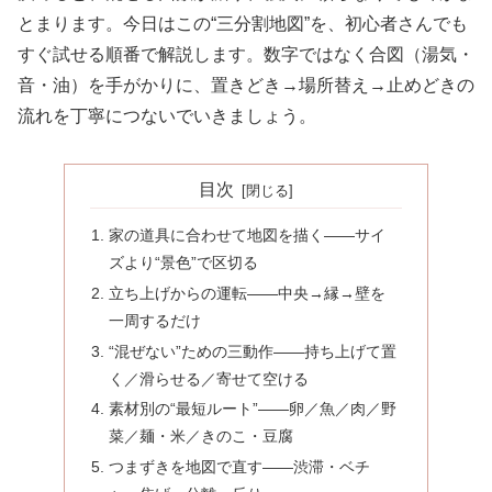
とまります。今日はこの“三分割地図”を、初心者さんでも
すぐ試せる順番で解説します。数字ではなく合図（湯気・
音・油）を手がかりに、置きどき→場所替え→止めどきの
流れを丁寧につないでいきましょう。
目次
家の道具に合わせて地図を描く——サイ
ズより“景色”で区切る
立ち上げからの運転——中央→縁→壁を
一周するだけ
“混ぜない”ための三動作——持ち上げて置
く／滑らせる／寄せて空ける
素材別の“最短ルート”——卵／魚／肉／野
菜／麺・米／きのこ・豆腐
つまずきを地図で直す——渋滞・ベチ