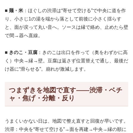
■ 麺・米
：ほぐしの渋滞は“寄せて空ける”で中央に道を作
り、小さじ1の湯を端から落として前後に小さく揺らす
と、面が戻って丸い音へ。ソースは縁で絡め、止めたら壁
で間→器へ直線。
■ きのこ・豆腐
：きのこは出口を作って（奥をわずかに高
く）中央→縁→壁。豆腐は返さず位置替えで通し、最後だ
け器に“滑らせる”。崩れが激減します。
つまずきを地図で直す——渋滞・ベチ
ャ・焦げ・分離・反り
うまくいかない日は、地図で整え直すと回復が早いです。
渋滞：中央を“寄せて空ける”→面を再建→中央→縁の順に