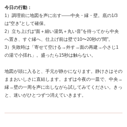
今日の行動：
1）調理前に地図を声に出す——中央・縁・壁。底の1/3
は“空き”として確保。
2）立ち上げは“面＋細い湯気＋丸い音”を待ってから中央
へ置き、すぐ縁へ、仕上げ前は壁で10〜20秒の“間”。
3）失敗時は「寄せて空ける→外す→面の再建→小さじ1
の湯で小揺れ」。盛ったら15秒は触らない。
地図が頭に入ると、手元が静かになります。静けさはその
ままおいしさに直結します。まずは今夜の一皿で、中央→
縁→壁の一周を声に出しながら試してみてください。きっ
と、迷いがひとつずつ消えていきます。