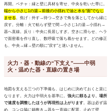
再開。ベチャ：縁と壁に具材を寄せ、中央を乾いた帯に。
端から小さじ1の湯→前後の小揺れで油と水を“面”でなじ
ませる
。焦げ：外す→待つ→空きで角を落としてから縁に
戻す。分離：火で粘らず壁で間→小さじ1の湯→小揺れ→
器へ直線。反り：中央に長居しすぎ。空きに滑らせ、ヘラ
で面密着を作り直し、数呼吸で落ち着かせます。どの修正
も、中央→縁→壁の順に“戻す”と迷いません。
火力・器・動線の“下支え”——中弱
火・温めた器・直線の置き場
地図を支える三つの下準備も、はじめに決めておくと楽に
なります。火力は中弱火を基準に。
強火に頼るより、場所
で速度を調整したほうが再現性は上がります
。器は必ず温
め、コンロ脇に鍋敷き→器を一直線に配置。止めて壁