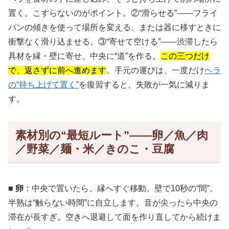
置く。こすらないのがポイント。②“滑らせる”——フライ
パンの傾きを使って場所を変える、または器に移すときに
衝撃なく滑り込ませる。③“寄せて空ける”——渋滞したら
具材を縁・壁に寄せ、中央に“道”を作る。
この三つだけ
で、返さずに前へ進めます
。手元の運びは、一度だけ
ヘラ
の“持ち上げて置く”
を復習すると、失敗が一気に減りま
す。
素材別の“最短ルート”——卵／魚／肉
／野菜／麺・米／きのこ・豆腐
■ 卵
：中央で置いたら、縁へすぐ移動。壁で10秒の“間”。
半熟は“触らない時間”に自立します。音が尖ったら中央の
滞在が長すぎ。空きへ退避して面を作り直してから続けま