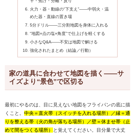
ャ・焦げ・分離・反り
火力・器・動線の“下支え”——中弱火・温
めた器・直線の置き場
5分ドリル——三分割地図を身体に入れる
“地図×点の塩×角度”で仕上げを軽くする
小さなQ&A——不安は地図で解ける
強化されたまとめ（結論／行動）
家の道具に合わせて地図を描く——サ
イズより“景色”で区切る
最初にやるのは、目に見えない地図をフライパンの底に描
くこと。
中央＝直火帯（スイッチを入れる場所）／縁＝通
りを整える帯（火の角が落ちる場所）／壁＝休ませ帯（止
めて間をつくる場所）
と覚えてください。目分量で大丈