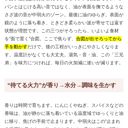
パンとはじける高い音ではなく、油が表面を撫でるような
さざ波の音が中弱火のゾーン。最後に油のゆらぎ。表面が
鏡のように落ち着き、ときどき柔らかい波が寄せては返す
状態が理想です。この三つがそろったら、いよいよ食材
を“面で置く”合図。ここで焦らず、
合図が出そろってから
手を動かす
だけで、後の工程がいっきにやさしくなりま
す。温度計がなくても大丈夫。湯気・音・油、この「三兄
弟」を味方につければ、毎日の火加減に迷いが減ります。
“待てる火力”が香り→水分→調味を生かす
香りは時間で育ちます。にんにくやねぎ、スパイスなどの
香味は、油が静かに落ち着いている温度域でゆっくりと油
に移り、焦げの手前で止まります。中弱火はこの“止まれ