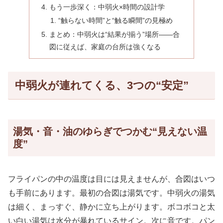
もう一歩深く：中弱火×時間の設計学
“触らない時間”と“触る瞬間”の見極め
まとめ：中弱火は“結果が揃う”場所——合
図に従えば、家庭の台所は強くなる
中弱火が連れてくる、3つの“安定”
湯気・音・油のゆらぎでつかむ“見えない温
度”
フライパンの中の温度は目には見えませんが、合図はいつ
も手前にあります。最初の合図は湯気です。中弱火の湯気
は細く、まっすぐ、静かに立ち上がります。ボコボコと太
い白い湯気は水分が暴れているサイン。次に音です。パン