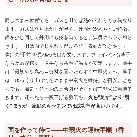
同じつまみ位置でも、ガスとIHでは熱の伝わり方が異なり
ます。ガスは立ち上がりが早く、外周が冷めやすい特徴。
鍋を少し回して外周にも炎を当てると、温度のムラが和ら
ぎます。IHは面でじんわり温まる分、表面が乾きやすく、
焦げの“手前”を見極める目が要ります。フライパンも薄手
なら反応が速く、厚手なら蓄熱で温度が安定します。薄手
は「最初やや高め→食材を置いたらすぐ中弱火」へ、厚手
は「ゆっくり上げてそのまま中弱火を維持」が目安。どち
らでも、湯気・音・油の三合図がそろえば中弱火に着地で
きます。迷ったら一段下げる勇気を。
火を“足す”より“引
く”ほうが、家庭のキッチンでは成功率が高い
のです。
面を作って待つ——中弱火の運転手順（香