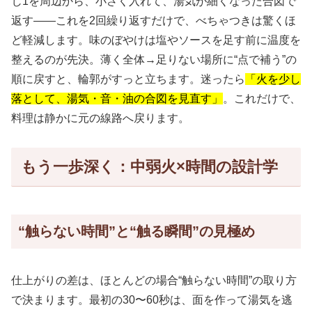
じ1を周辺から、小さく入れて、湯気が細くなった合図で
返す——これを2回繰り返すだけで、べちゃつきは驚くほ
ど軽減します。味のぼやけは塩やソースを足す前に温度を
整えるのが先決。薄く全体→足りない場所に“点で補う”の
順に戻すと、輪郭がすっと立ちます。迷ったら
「火を少し
落として、湯気・音・油の合図を見直す」
。これだけで、
料理は静かに元の線路へ戻ります。
もう一歩深く：中弱火×時間の設計学
“触らない時間”と“触る瞬間”の見極め
仕上がりの差は、ほとんどの場合“触らない時間”の取り方
で決まります。最初の30〜60秒は、面を作って湯気を逃