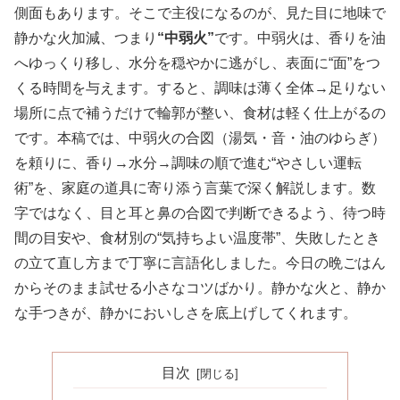
側面もあります。そこで主役になるのが、見た目に地味で
静かな火加減、つまり
“中弱火”
です。中弱火は、香りを油
へゆっくり移し、水分を穏やかに逃がし、表面に“面”をつ
くる時間を与えます。すると、調味は薄く全体→足りない
場所に点で補うだけで輪郭が整い、食材は軽く仕上がるの
です。本稿では、中弱火の合図（湯気・音・油のゆらぎ）
を頼りに、香り→水分→調味の順で進む“やさしい運転
術”を、家庭の道具に寄り添う言葉で深く解説します。数
字ではなく、目と耳と鼻の合図で判断できるよう、待つ時
間の目安や、食材別の“気持ちよい温度帯”、失敗したとき
の立て直し方まで丁寧に言語化しました。今日の晩ごはん
からそのまま試せる小さなコツばかり。静かな火と、静か
な手つきが、静かにおいしさを底上げしてくれます。
目次