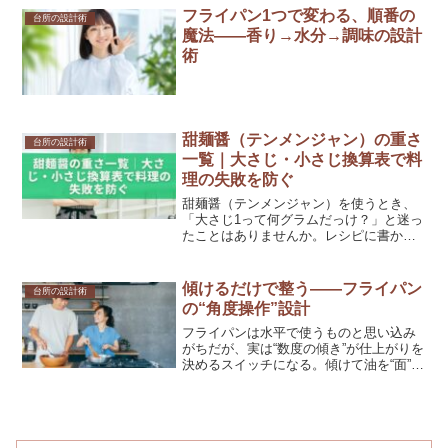
い方に宿ります。むずかしく聞こえます
フライパン1つで変わる、順番の
台所の設計術
が、やることはとてもやさ...
魔法——香り→水分→調味の設計
術
甜麺醤（テンメンジャン）の重さ
台所の設計術
一覧｜大さじ・小さじ換算表で料
理の失敗を防ぐ
甜麺醤（テンメンジャン）を使うとき、
「大さじ1って何グラムだっけ？」と迷っ
たことはありませんか。レシピに書かれ
ている分量を正確に計るには、甜麺醤の
比重（密度）を知っておくことが大切で
す。甜麺醤の密度は約1.2g/ccなので、大
傾けるだけで整う——フライパン
台所の設計術
さじ1は約18...
の“角度操作”設計
フライパンは水平で使うものと思い込み
がちだが、実は“数度の傾き”が仕上がりを
決めるスイッチになる。傾けて油を“面”に
集める、逆側を高くして水分の通路を作
る、器に滑らせるときは角度で衝撃を消
す——どれも力技ではなく、少しの角度
で景色が変わるや...