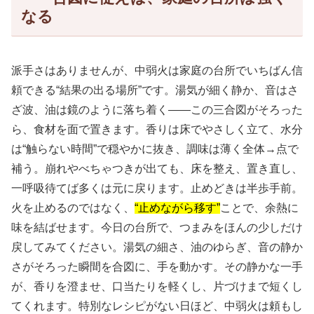
なる
派手さはありませんが、中弱火は家庭の台所でいちばん信
頼できる“結果の出る場所”です。湯気が細く静か、音はさ
ざ波、油は鏡のように落ち着く——この三合図がそろった
ら、食材を面で置きます。香りは床でやさしく立て、水分
は“触らない時間”で穏やかに抜き、調味は薄く全体→点で
補う。崩れやべちゃつきが出ても、床を整え、置き直し、
一呼吸待てば多くは元に戻ります。止めどきは半歩手前。
火を止めるのではなく、
“止めながら移す”
ことで、余熱に
味を結ばせます。今日の台所で、つまみをほんの少しだけ
戻してみてください。湯気の細さ、油のゆらぎ、音の静か
さがそろった瞬間を合図に、手を動かす。その静かな一手
が、香りを澄ませ、口当たりを軽くし、片づけまで短くし
てくれます。特別なレシピがない日ほど、中弱火は頼もし