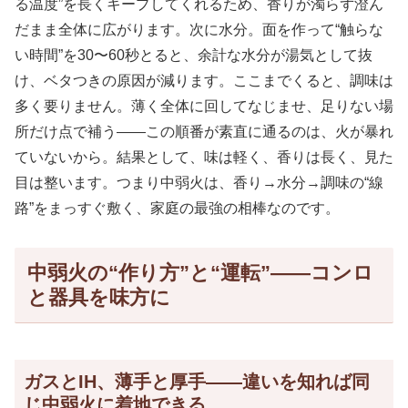
る温度”を長くキープしてくれるため、香りが濁らず澄ん
だまま全体に広がります。次に水分。面を作って“触らな
い時間”を30〜60秒とると、余計な水分が湯気として抜
け、ベタつきの原因が減ります。ここまでくると、調味は
多く要りません。薄く全体に回してなじませ、足りない場
所だけ点で補う——この順番が素直に通るのは、火が暴れ
ていないから。結果として、味は軽く、香りは長く、見た
目は整います。つまり中弱火は、香り→水分→調味の“線
路”をまっすぐ敷く、家庭の最強の相棒なのです。
中弱火の“作り方”と“運転”——コンロ
と器具を味方に
ガスとIH、薄手と厚手——違いを知れば同
じ中弱火に着地できる