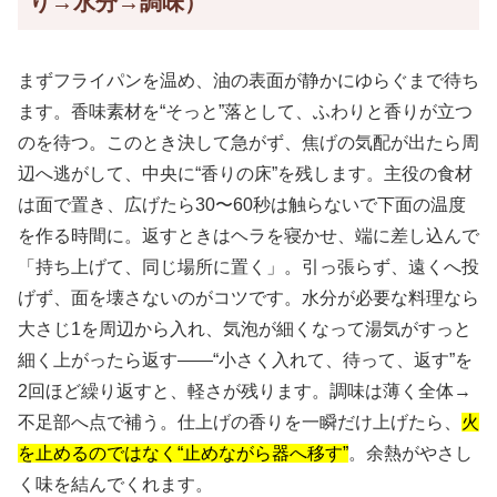
り→水分→調味）
まずフライパンを温め、油の表面が静かにゆらぐまで待ち
ます。香味素材を“そっと”落として、ふわりと香りが立つ
のを待つ。このとき決して急がず、焦げの気配が出たら周
辺へ逃がして、中央に“香りの床”を残します。主役の食材
は面で置き、広げたら30〜60秒は触らないで下面の温度
を作る時間に。返すときはヘラを寝かせ、端に差し込んで
「持ち上げて、同じ場所に置く」。引っ張らず、遠くへ投
げず、面を壊さないのがコツです。水分が必要な料理なら
大さじ1を周辺から入れ、気泡が細くなって湯気がすっと
細く上がったら返す——“小さく入れて、待って、返す”を
2回ほど繰り返すと、軽さが残ります。調味は薄く全体→
不足部へ点で補う。仕上げの香りを一瞬だけ上げたら、
火
を止めるのではなく“止めながら器へ移す”
。余熱がやさし
く味を結んでくれます。