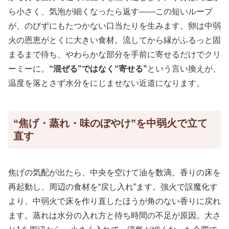
ら小さく、気泡が細くなったら返す——この短いループ
が、のびずにもたつかない口当たりを生みます。卵は中弱
火の恩恵がとくに大きい食材。流してから縁がふるっと固
まるまで待ち、やわらかな部分を手前に寄せるだけでクリ
ーミーに。
“混ぜる”ではなく“寄せる”
という言い換えが、
温度を落とさず水分をにじませない近道になります。
“焦げ・蒸れ・味のぼやけ”を中弱火で立て
直す
焦げの気配が出たら、中央を空けて油を数滴。香りの床を
再起動し、周辺の食材を“戻し入れ”ます。強火で誤魔化す
より、中弱火で床を作り直したほうが角のない香りに戻れ
ます。蒸れは水分の入れ方と待ち時間の不足が原因。大さ