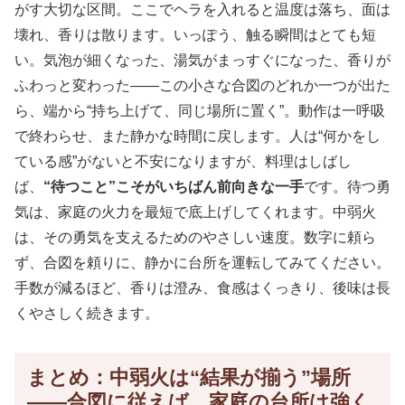
がす大切な区間。ここでヘラを入れると温度は落ち、面は
壊れ、香りは散ります。いっぽう、触る瞬間はとても短
い。気泡が細くなった、湯気がまっすぐになった、香りが
ふわっと変わった——この小さな合図のどれか一つが出た
ら、端から“持ち上げて、同じ場所に置く”。動作は一呼吸
で終わらせ、また静かな時間に戻します。人は“何かをし
ている感”がないと不安になりますが、料理はしばし
ば、
“待つこと”こそがいちばん前向きな一手
です。待つ勇
気は、家庭の火力を最短で底上げしてくれます。中弱火
は、その勇気を支えるためのやさしい速度。数字に頼ら
ず、合図を頼りに、静かに台所を運転してみてください。
手数が減るほど、香りは澄み、食感はくっきり、後味は長
くやさしく続きます。
まとめ：中弱火は“結果が揃う”場所
——合図に従えば、家庭の台所は強く