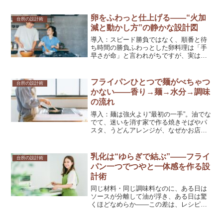
卵をふわっと仕上げる——“火加
台所の設計術
減と動かし方”の静かな設計図
導入：スピード勝負ではなく、順番と待
ち時間の勝負ふわっとした卵料理は「手
早さが命」と言われがちですが、実は速
さより“順番と待つ時間の設計”が効きま
す。台所で起きているのは、たんぱく質
の凝固と水分の移動、そして香りの立ち
フライパンひとつで麺がべちゃつ
台所の設計術
上がり。ここに「油へ香...
かない——香り→麺→水分→調味
の流れ
導入：麺は強火より“最初の一手”。油でな
でて、迷いを消す家で作る焼きそばやパ
スタ、うどんアレンジが、なぜかお店の
ように決まらない。べちゃっとしてコシ
が消え、味もぼんやり……そんな日に限
って、レシピを増やし、調味料を足し、
乳化は“ゆらぎで結ぶ”——フライ
台所の設計術
火を強くして、余計に...
パン一つでつやと一体感を作る設
計術
同じ材料・同じ調味料なのに、ある日は
ソースが分離して油が浮き、ある日は驚
くほどなめらか——この差は、レシピの
数字や火力の強さよりも、フライパンの
中にある「水」と「油」と「揺れ」の扱