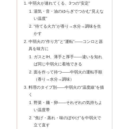
中弱火が連れてくる、3つの“安定”
湯気・音・油のゆらぎでつかむ“見えな
い温度”
“待てる火力”が香り→水分→調味を生
かす
中弱火の“作り方”と“運転”——コンロと器
具を味方に
ガスとIH、薄手と厚手——違いを知れ
ば同じ中弱火に着地できる
面を作って待つ——中弱火の運転手順
（香り→水分→調味）
料理のタイプ別——中弱火の“温度線”を描
く
野菜・麺・卵——それぞれの気持ちよ
い温度帯
“焦げ・蒸れ・味のぼやけ”を中弱火で
立て直す